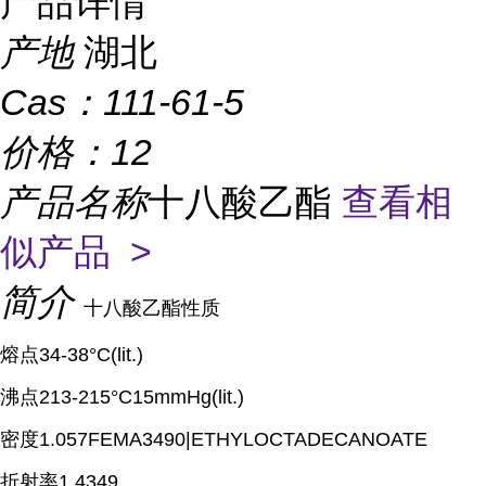
产品详情
产地
湖北
Cas：
111-61-5
价格：
12
产品名称
十八酸乙酯
查看相
似产品 >
简介
十八酸乙酯性质
熔点34-38°C(lit.)
沸点213-215°C15mmHg(lit.)
密度1.057FEMA3490|ETHYLOCTADECANOATE
折射率1.4349