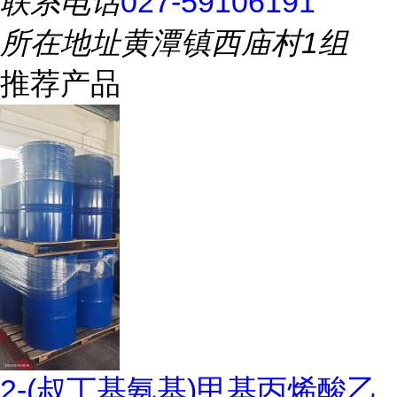
联系电话
027-59106191
所在地址
黄潭镇西庙村1组
推荐产品
2-(叔丁基氨基)甲基丙烯酸乙