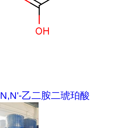
N,N'-乙二胺二琥珀酸