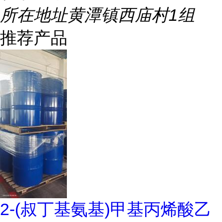
所在地址
黄潭镇西庙村1组
推荐产品
2-(叔丁基氨基)甲基丙烯酸乙