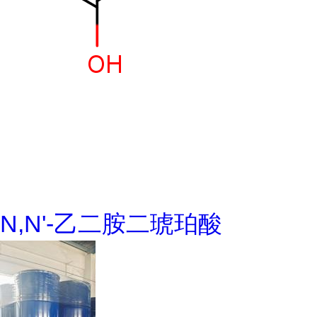
N,N'-乙二胺二琥珀酸