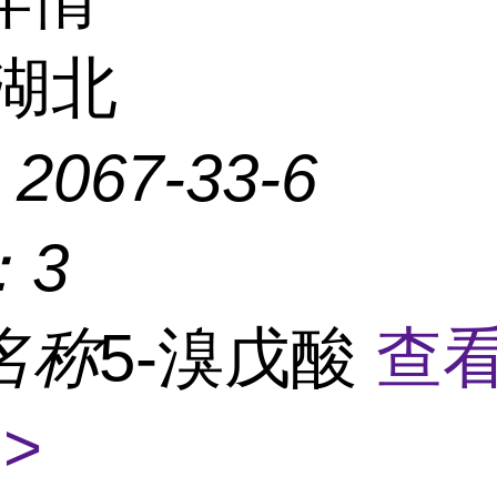
湖北
：
2067-33-6
：
3
名称
5-溴戊酸
查
>