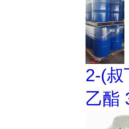
2-(
乙酯 3