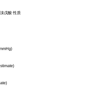
-溴戊酸 性质
 mmHg)
stimate)
ate)