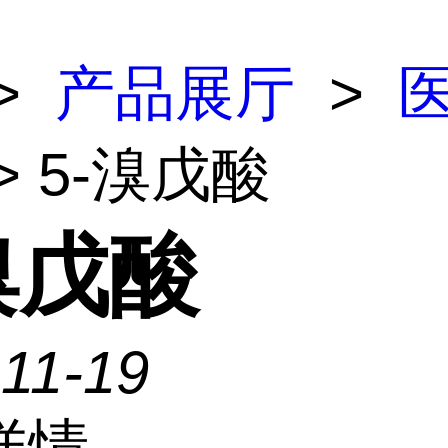
>
产品展厅
>
> 5-溴戊酸
溴戊酸
11-19
详情