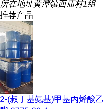
所在地址
黄潭镇西庙村1组
推荐产品
2-(叔丁基氨基)甲基丙烯酸乙