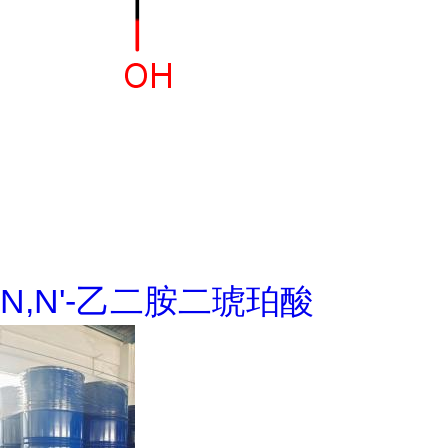
N,N'-乙二胺二琥珀酸