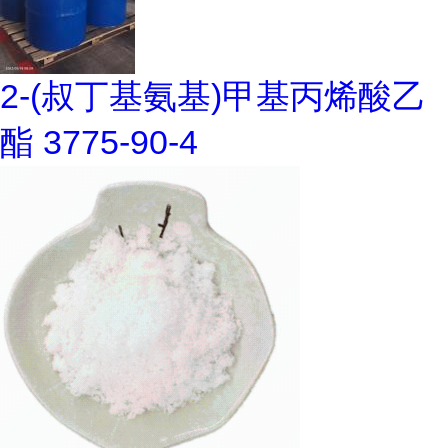
2-(叔丁基氨基)甲基丙烯酸乙
酯 3775-90-4