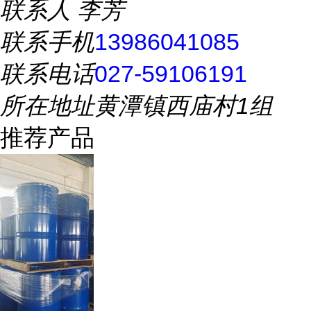
联系人
李芳
联系手机
13986041085
联系电话
027-59106191
所在地址
黄潭镇西庙村1组
推荐产品