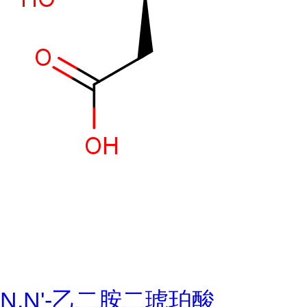
N,N'-乙二胺二琥珀酸