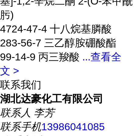
基]-1,2-辛烷二酮 2-(O-苯甲酰
肟)
4724-47-4 十八烷基膦酸
283-56-7 三乙醇胺硼酸酯
99-14-9 丙三羧酸
...
查看全
文 >
联系我们
湖北达豪化工有限公司
联系人
李芳
联系手机
13986041085