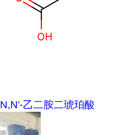
N,N'-乙二胺二琥珀酸