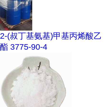
2-(叔丁基氨基)甲基丙烯酸乙
酯 3775-90-4