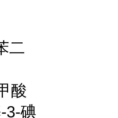
邻苯二
二甲酸
基-3-碘