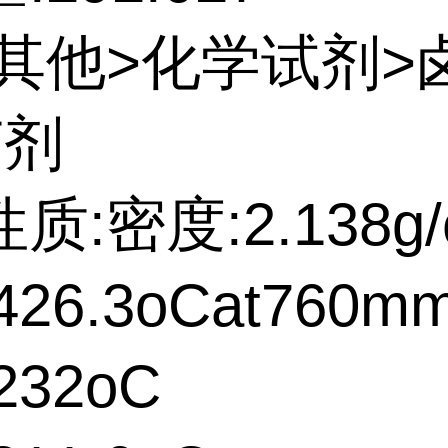
:其他>化学试剂>
菌剂
质:密度:2.138g/
26.3oCat760m
232oC