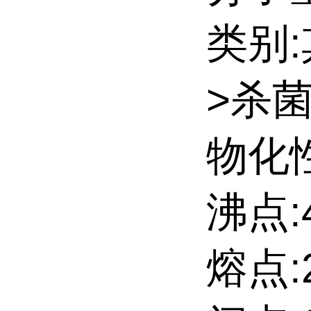
类别
>杀
物化性
沸点:4
熔点: