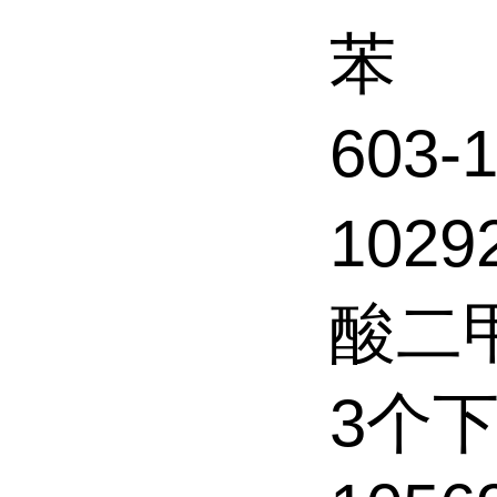
苯
603
1029
酸二
3个