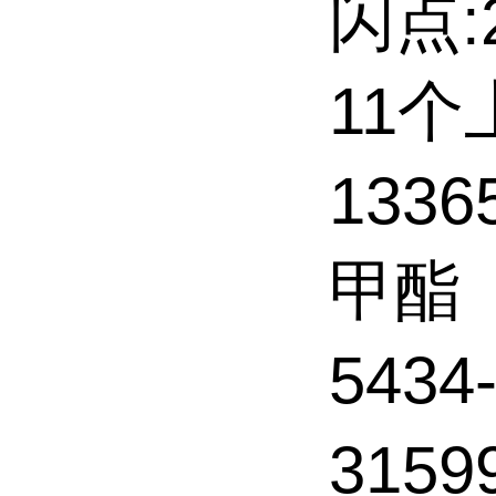
闪点:2
11
1336
甲酯
543
3159