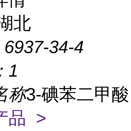
湖北
：
6937-34-4
：
1
名称
3-碘苯二甲
产品 >