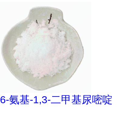
6-氨基-1,3-二甲基尿嘧啶