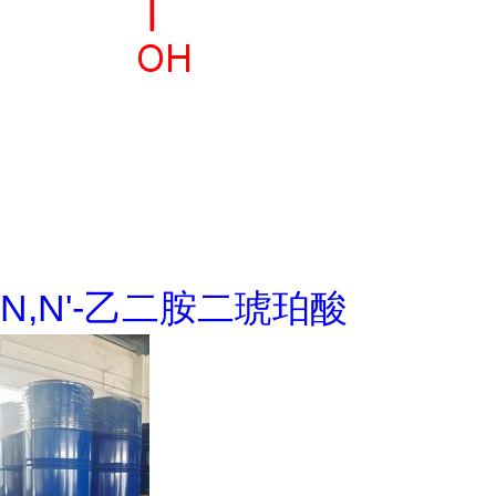
N,N'-乙二胺二琥珀酸