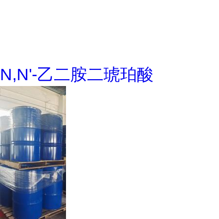
N,N'-乙二胺二琥珀酸