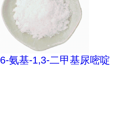
6-氨基-1,3-二甲基尿嘧啶