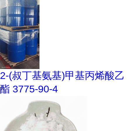
2-(叔丁基氨基)甲基丙烯酸乙
酯 3775-90-4