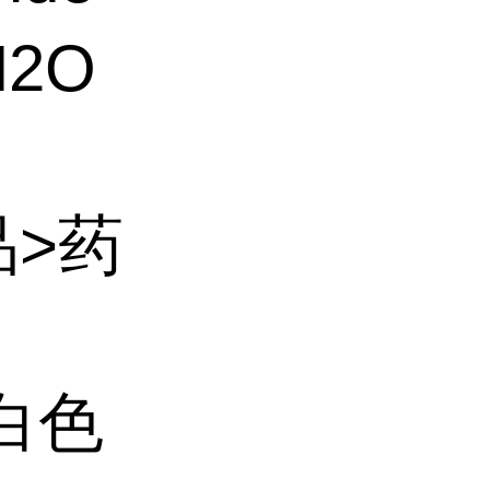
N2O
品>药
白色