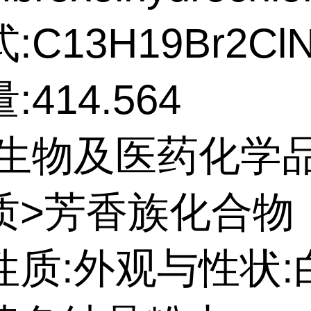
:C13H19Br2Cl
414.564
:生物及医药化学
质>芳香族化合物
性质:外观与性状: