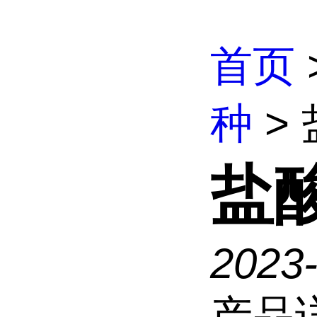
首页
种
>
盐
2023
产品