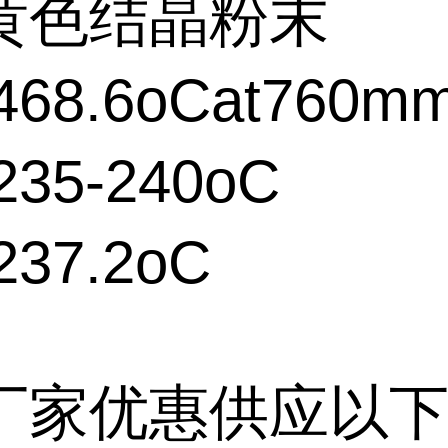
黄色结晶粉末
68.6oCat760m
35-240oC
37.2oC
厂家优惠供应以下