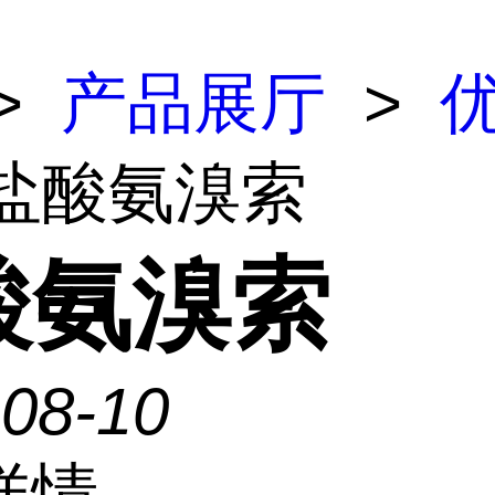
>
产品展厅
>
 盐酸氨溴索
酸氨溴索
-08-10
详情