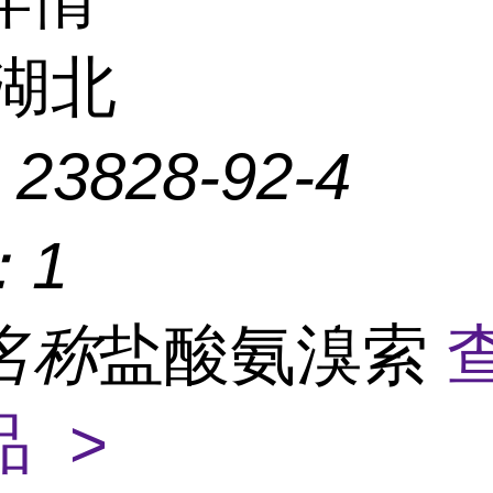
湖北
：
23828-92-4
：
1
名称
盐酸氨溴索
 >