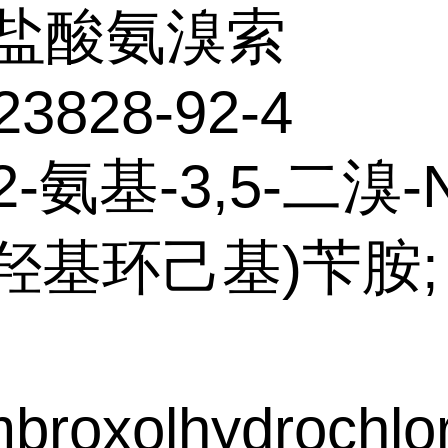
盐酸氨溴索
23828-92-4
-氨基-3,5-二溴-
-羟基环己基)苄胺;
roxolhydrochlor