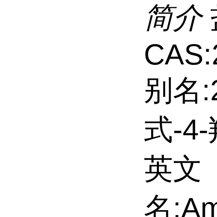
简介
CAS:
别名:2
式-4
英文
名:Amb