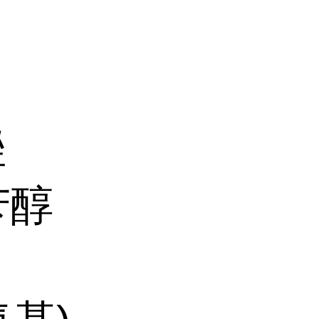
唑
基苄醇