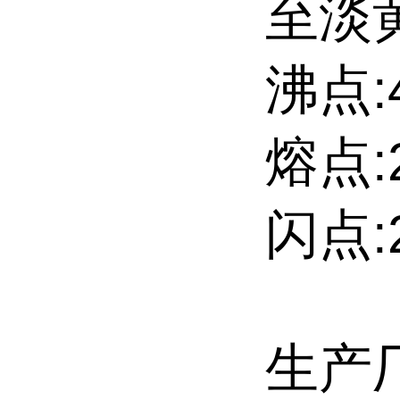
至淡
沸点:4
熔点:2
闪点:2
生产