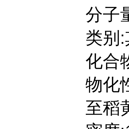
分子量:
类别
化合
物化
至稻