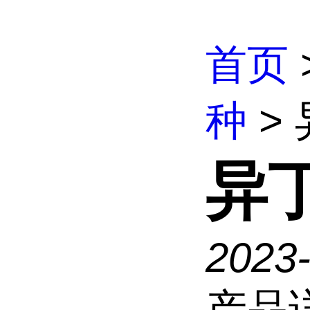
首页
种
>
异
2023
产品