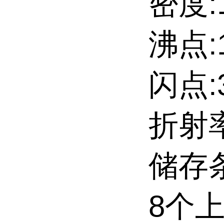
密度:1.
沸点:14
闪点:
折射率:
储存条件
8个