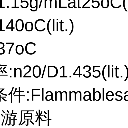
15g/mLat25oC(li
0oC(lit.)
37oC
n20/D1.435(lit.
:Flammablesa
上游原料