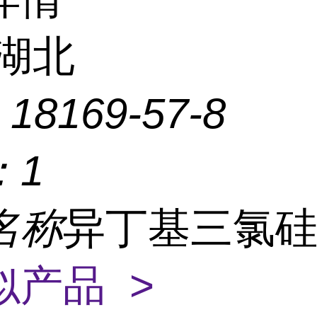
湖北
：
18169-57-8
：
1
名称
异丁基三氯
似产品 >