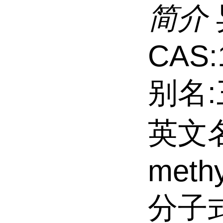
简介
CAS:
别名
英文名:
methy
分子式