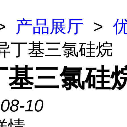
>
产品展厅
>
 异丁基三氯硅烷
丁基三氯硅
-08-10
详情