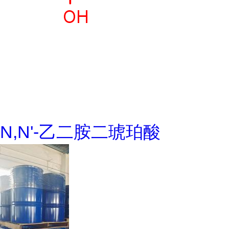
N,N'-乙二胺二琥珀酸