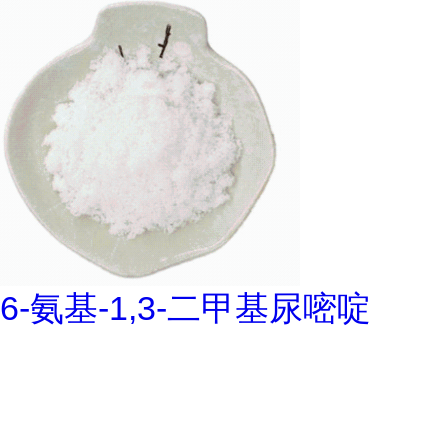
6-氨基-1,3-二甲基尿嘧啶