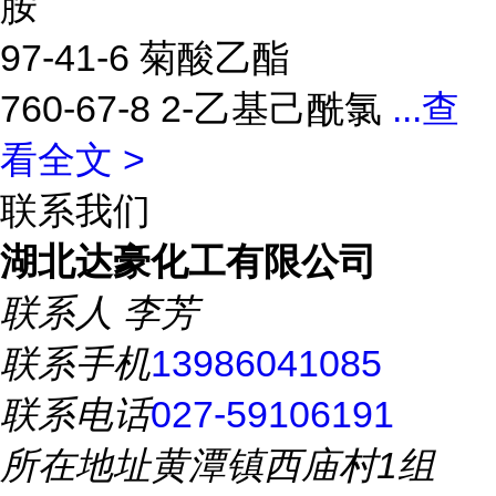
胺
97-41-6 菊酸乙酯
760-67-8 2-乙基己酰氯
...
查
看全文 >
联系我们
湖北达豪化工有限公司
联系人
李芳
联系手机
13986041085
联系电话
027-59106191
所在地址
黄潭镇西庙村1组