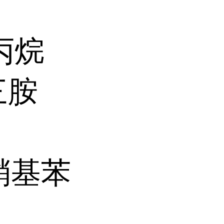
代丙烷
三胺
-硝基苯