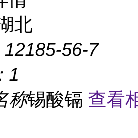
湖北
：
12185-56-7
：
1
名称
锡酸镉
查看