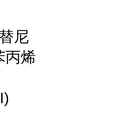
罗替尼
三溴苯丙烯
I)