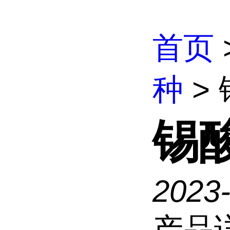
首页
种
>
锡
2023
产品