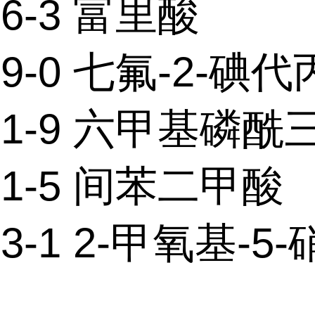
66-3 富里酸
-69-0 七氟-2-碘
-31-9 六甲基磷酰
-91-5 间苯二甲酸
93-1 2-甲氧基-5