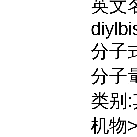
英文名:2
diylb
分子式
分子量:
类别
机物