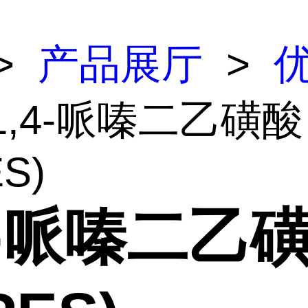
>
产品展厅
>
1,4-哌嗪二乙磺酸
ES)
4-哌嗪二乙