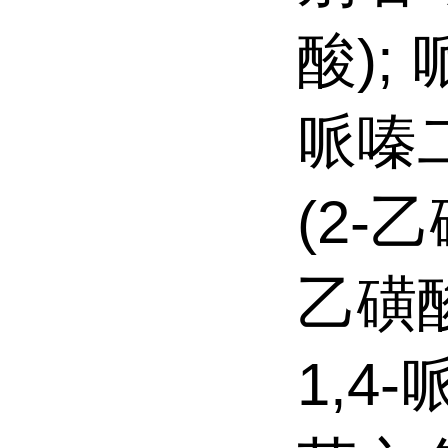
酸); 
哌嗪二
(2-乙
乙磺酸
1,4-哌