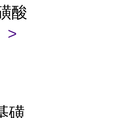
乙磺酸
 >
酸
乙基磺