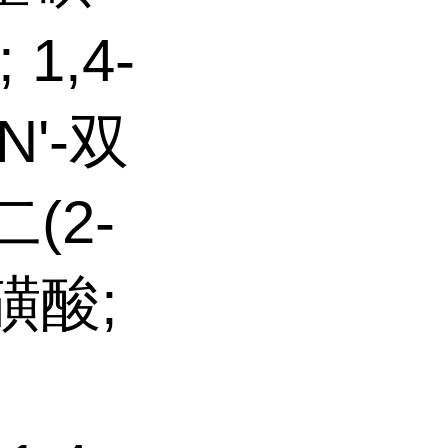
1,4-
N'-双
二(2-
磺酸;