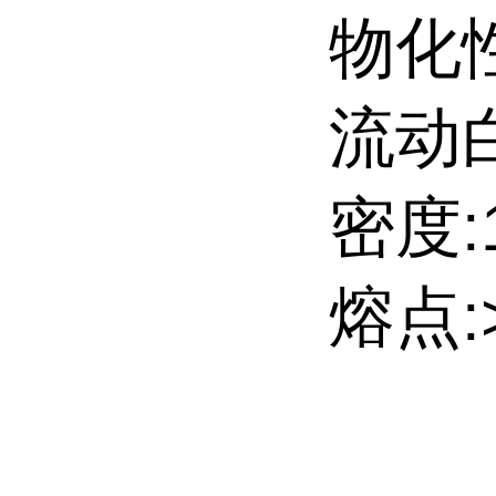
物化
流动
密度:1
熔点:>3