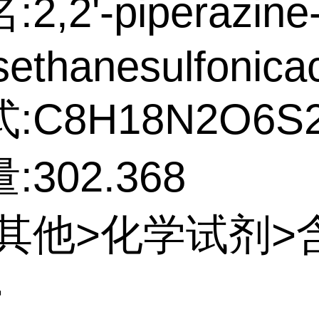
,2'-piperazine-
isethanesulfonicac
:C8H18N2O6S
302.368
:其他>化学试剂>
>