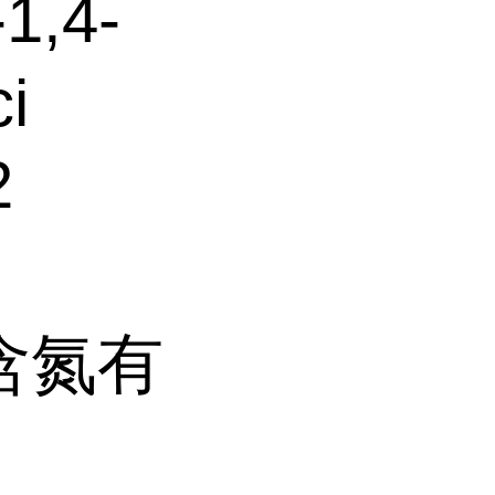
1,4-
i
2
含氮有