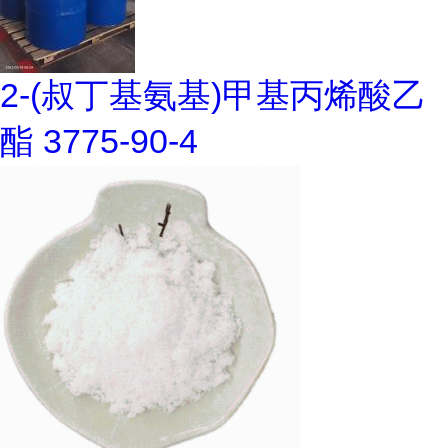
2-(叔丁基氨基)甲基丙烯酸乙
酯 3775-90-4