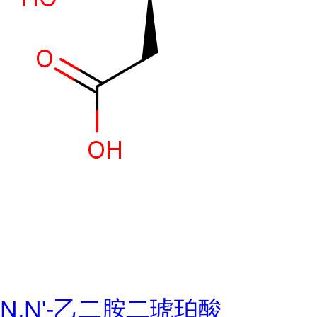
N,N'-乙二胺二琥珀酸