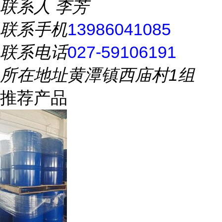
联系人
李芳
联系手机
13986041085
联系电话
027-59106191
所在地址
黄潭镇西庙村1组
推荐产品