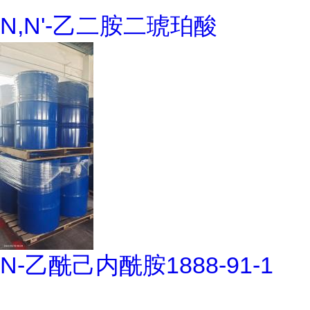
N,N'-乙二胺二琥珀酸
N-乙酰己内酰胺1888-91-1