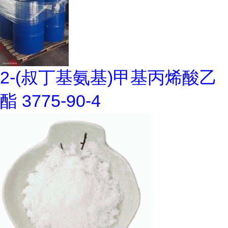
2-(叔丁基氨基)甲基丙烯酸乙
酯 3775-90-4