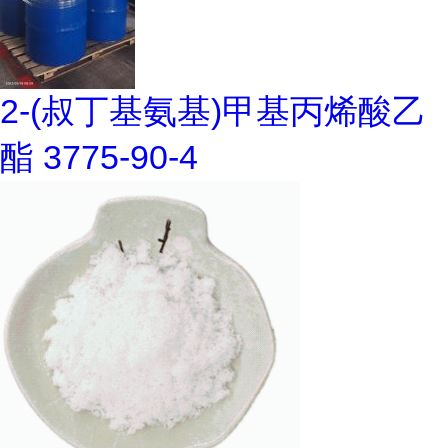
2-(叔丁基氨基)甲基丙烯酸乙
酯 3775-90-4