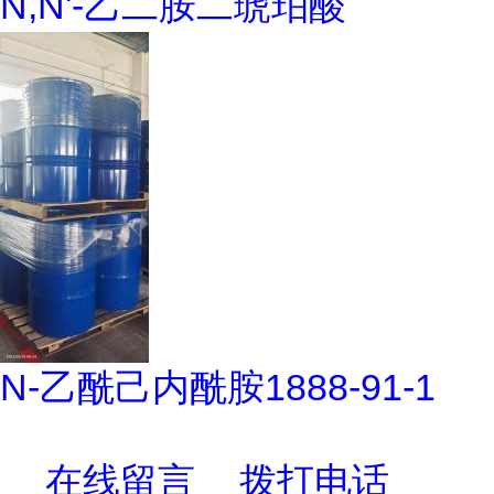
N,N'-乙二胺二琥珀酸
N-乙酰己内酰胺1888-91-1
在线留言
拨打电话