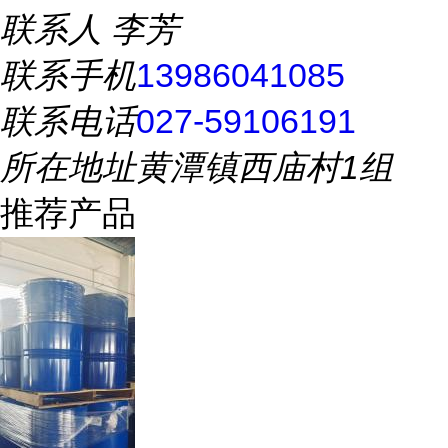
联系人
李芳
联系手机
13986041085
联系电话
027-59106191
所在地址
黄潭镇西庙村1组
推荐产品