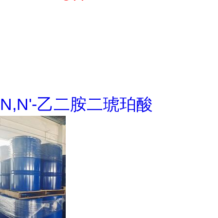
N,N'-乙二胺二琥珀酸