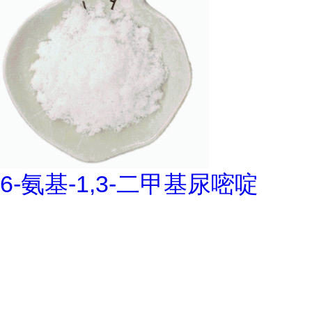
6-氨基-1,3-二甲基尿嘧啶