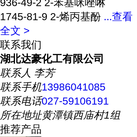
936-49-2 2-苯基咪唑啉
1745-81-9 2-烯丙基酚
...
查看
全文 >
联系我们
湖北达豪化工有限公司
联系人
李芳
联系手机
13986041085
联系电话
027-59106191
所在地址
黄潭镇西庙村1组
推荐产品