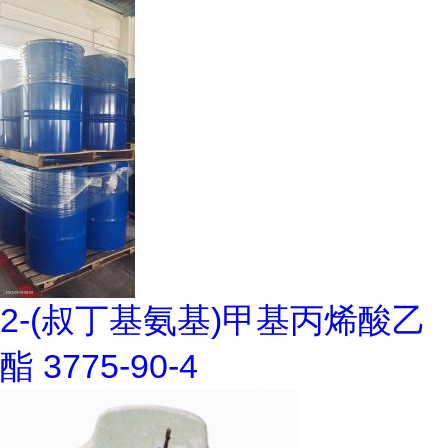
2-(叔丁基氨基)甲基丙烯酸乙
酯 3775-90-4