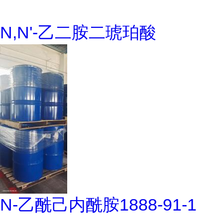
N,N'-乙二胺二琥珀酸
N-乙酰己内酰胺1888-91-1