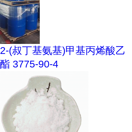
2-(叔丁基氨基)甲基丙烯酸乙
酯 3775-90-4