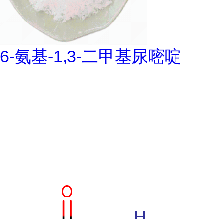
6-氨基-1,3-二甲基尿嘧啶