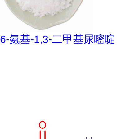
6-氨基-1,3-二甲基尿嘧啶