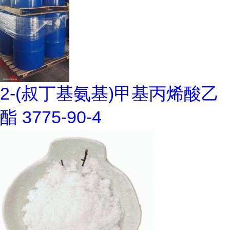
2-(叔丁基氨基)甲基丙烯酸乙
酯 3775-90-4