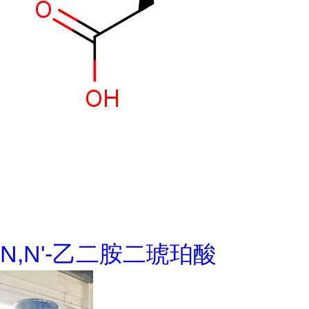
N,N'-乙二胺二琥珀酸