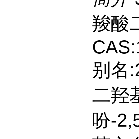
羧酸
CAS:
别名:
二羟基
吩-2