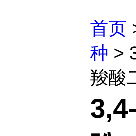
首页
种
> 
羧酸二
3,