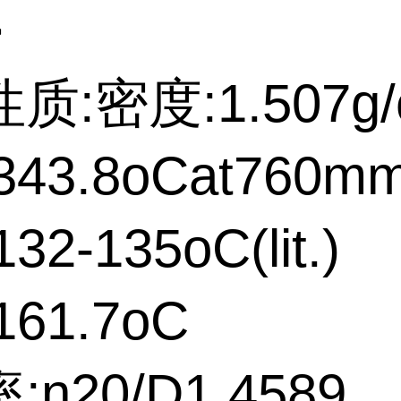
>
质:密度:1.507g/
43.8oCat760m
2-135oC(lit.)
61.7oC
n20/D1.4589