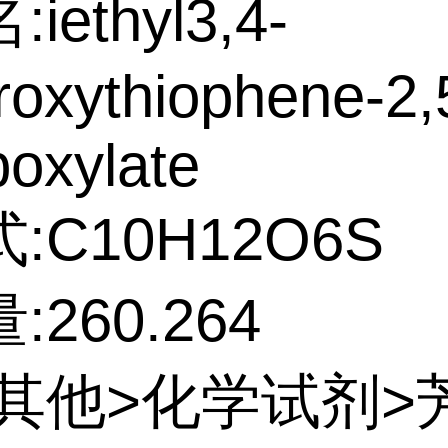
iethyl3,4-
roxythiophene-2,
boxylate
:C10H12O6S
260.264
:其他>化学试剂>