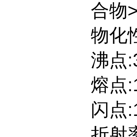
合物
物化性
沸点:3
熔点:13
闪点:1
折射率: