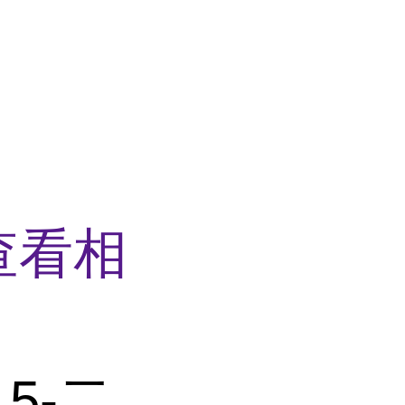
查看相
,5-二