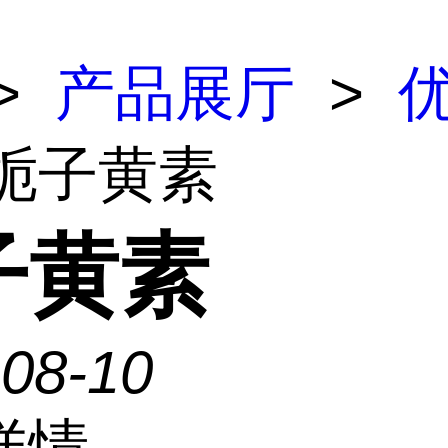
>
产品展厅
>
 栀子黄素
子黄素
-08-10
详情