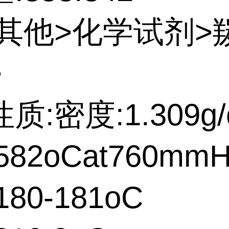
:其他>化学试剂>
>
质:密度:1.309g/
82oCat760mm
80-181oC