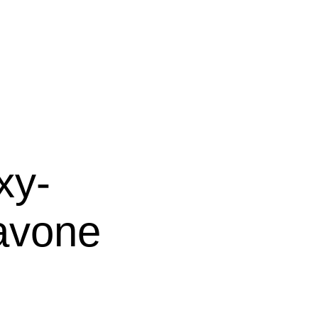
xy-
lavone