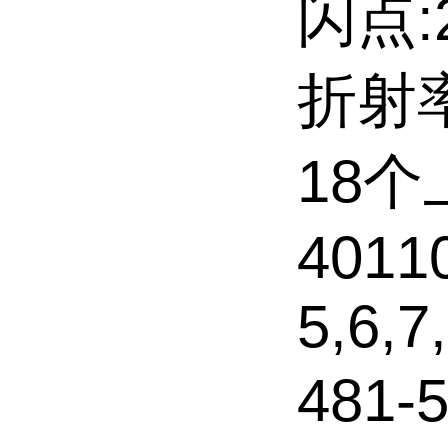
闪点:2
折射率
18
40110
5,6,7
481-