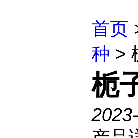
首页
种
>
栀
2023
产品