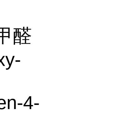
苯甲醛
xy-
en-4-