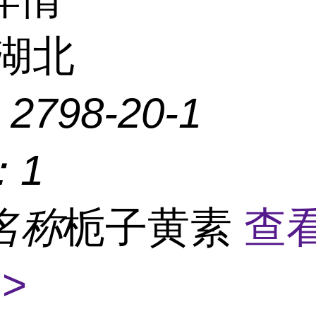
湖北
：
2798-20-1
：
1
名称
栀子黄素
查
>