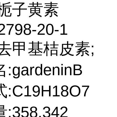
栀子黄素
2798-20-1
:去甲基桔皮素;
gardeninB
:C19H18O7
358.342