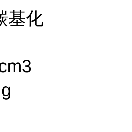
羰基化
cm3
Hg