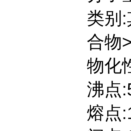
类别
合物
物化性
沸点:5
熔点:1