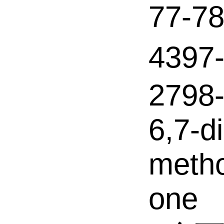
77-
439
2798-
6,7-d
meth
one