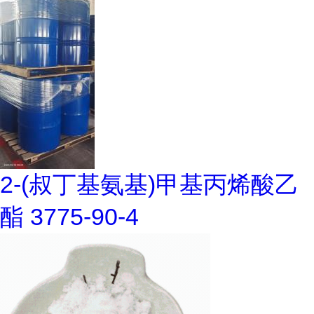
2-(叔丁基氨基)甲基丙烯酸乙
酯 3775-90-4