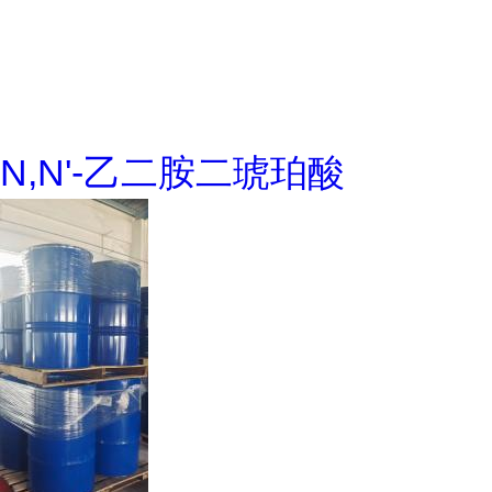
N,N'-乙二胺二琥珀酸