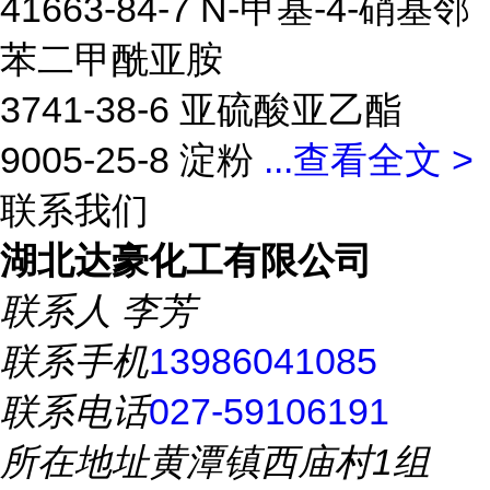
41663-84-7 N-甲基-4-硝基邻
苯二甲酰亚胺
3741-38-6 亚硫酸亚乙酯
9005-25-8 淀粉
...
查看全文 >
联系我们
湖北达豪化工有限公司
联系人
李芳
联系手机
13986041085
联系电话
027-59106191
所在地址
黄潭镇西庙村1组