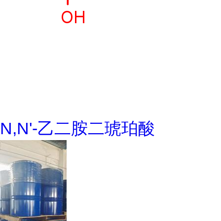
N,N'-乙二胺二琥珀酸