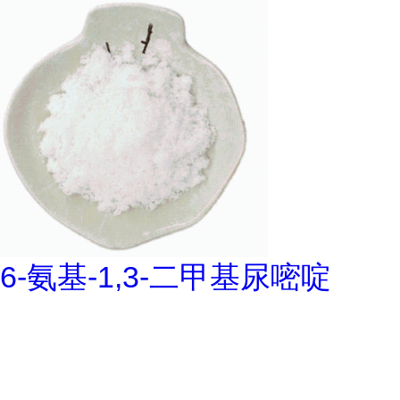
6-氨基-1,3-二甲基尿嘧啶