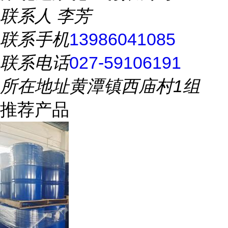
联系人
李芳
联系手机
13986041085
联系电话
027-59106191
所在地址
黄潭镇西庙村1组
推荐产品