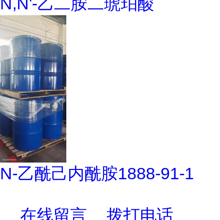
N,N'-乙二胺二琥珀酸
N-乙酰己内酰胺1888-91-1
在线留言
拨打电话