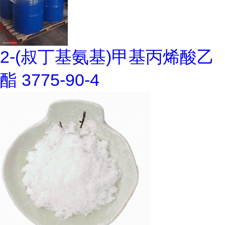
2-(叔丁基氨基)甲基丙烯酸乙
酯 3775-90-4