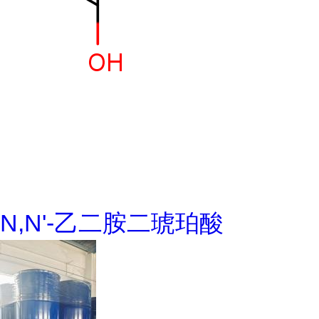
N,N'-乙二胺二琥珀酸