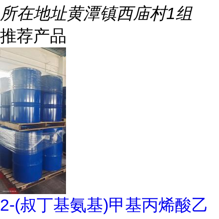
所在地址
黄潭镇西庙村1组
推荐产品
2-(叔丁基氨基)甲基丙烯酸乙