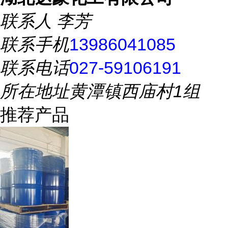
联系人
李芳
联系手机
13986041085
联系电话
027-59106191
所在地址
黄潭镇西庙村1组
推荐产品