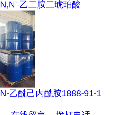
N,N'-乙二胺二琥珀酸
N-乙酰己内酰胺1888-91-1