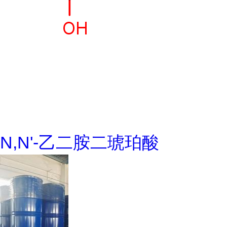
N,N'-乙二胺二琥珀酸