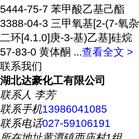
5444-75-7 苯甲酸乙基己酯
3388-04-3 三甲氧基[2-(7-氧杂
二环[4.1.0]庚-3-基)乙基]硅烷
57-83-0 黄体酮
...
查看全文 >
联系我们
湖北达豪化工有限公司
联系人
李芳
联系手机
13986041085
联系电话
027-59106191
所在地址
黄潭镇西庙村1组