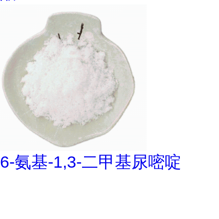
6-氨基-1,3-二甲基尿嘧啶