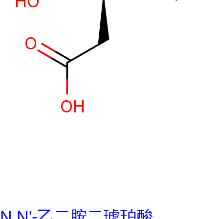
N,N'-乙二胺二琥珀酸