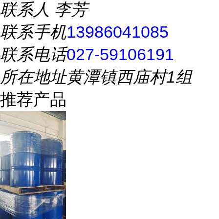
联系人
李芳
联系手机
13986041085
联系电话
027-59106191
所在地址
黄潭镇西庙村1组
推荐产品