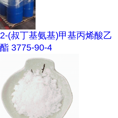
2-(叔丁基氨基)甲基丙烯酸乙
酯 3775-90-4