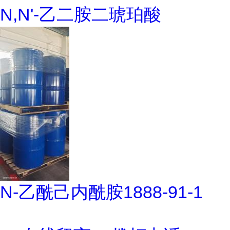
N,N'-乙二胺二琥珀酸
N-乙酰己内酰胺1888-91-1