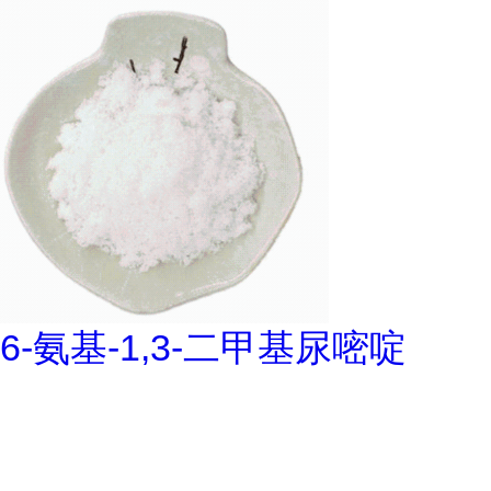
6-氨基-1,3-二甲基尿嘧啶