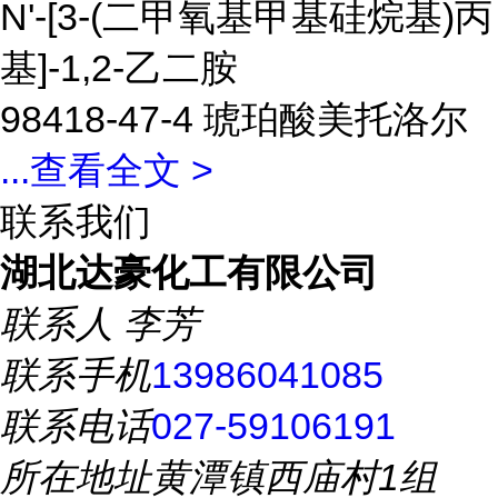
N'-[3-(二甲氧基甲基硅烷基)丙
基]-1,2-乙二胺
98418-47-4 琥珀酸美托洛尔
...
查看全文 >
联系我们
湖北达豪化工有限公司
联系人
李芳
联系手机
13986041085
联系电话
027-59106191
所在地址
黄潭镇西庙村1组