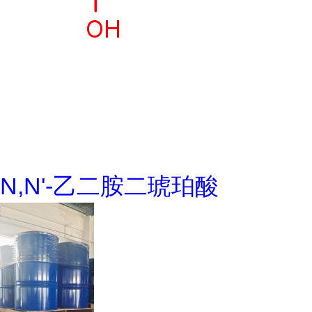
N,N'-乙二胺二琥珀酸