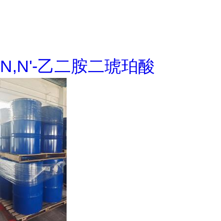
N,N'-乙二胺二琥珀酸