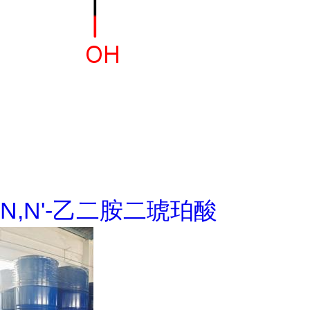
N,N'-乙二胺二琥珀酸