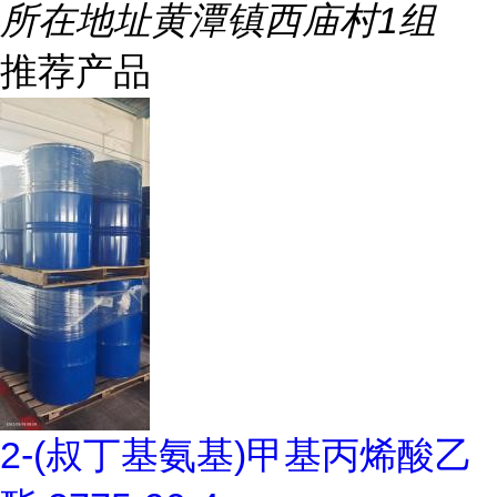
所在地址
黄潭镇西庙村1组
推荐产品
2-(叔丁基氨基)甲基丙烯酸乙