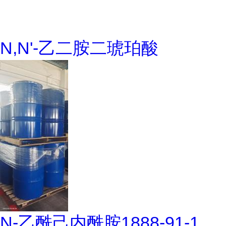
N,N'-乙二胺二琥珀酸
N-乙酰己内酰胺1888-91-1