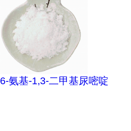
6-氨基-1,3-二甲基尿嘧啶