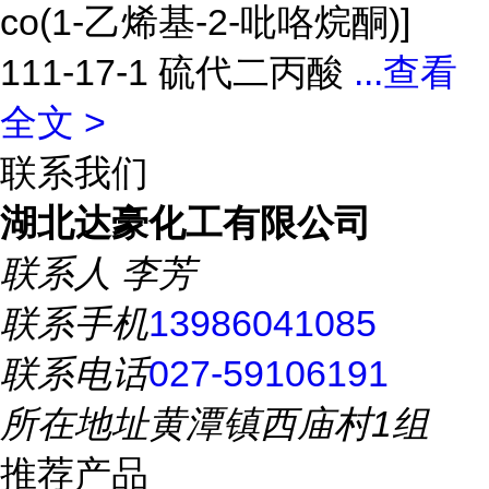
co(1-乙烯基-2-吡咯烷酮)]
111-17-1 硫代二丙酸
...
查看
全文 >
联系我们
湖北达豪化工有限公司
联系人
李芳
联系手机
13986041085
联系电话
027-59106191
所在地址
黄潭镇西庙村1组
推荐产品