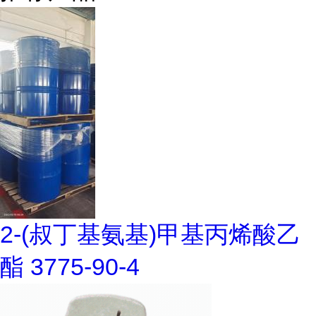
2-(叔丁基氨基)甲基丙烯酸乙
酯 3775-90-4