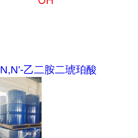
N,N'-乙二胺二琥珀酸