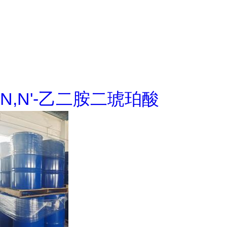
N,N'-乙二胺二琥珀酸