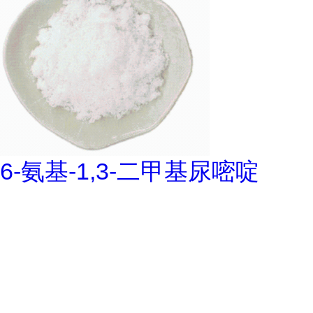
6-氨基-1,3-二甲基尿嘧啶