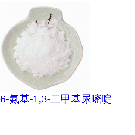
6-氨基-1,3-二甲基尿嘧啶