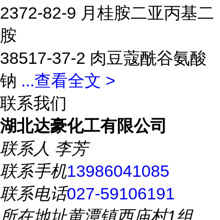
2372-82-9 月桂胺二亚丙基二
胺
38517-37-2 肉豆蔻酰谷氨酸
钠
...
查看全文 >
联系我们
湖北达豪化工有限公司
联系人
李芳
联系手机
13986041085
联系电话
027-59106191
所在地址
黄潭镇西庙村1组