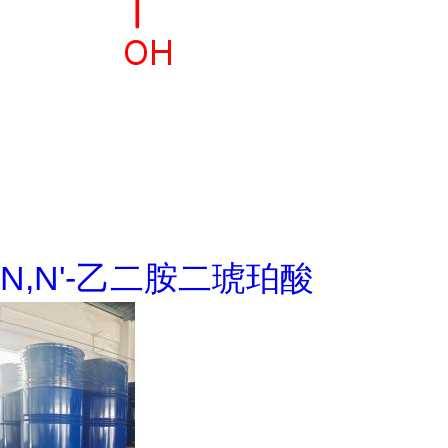
N,N'-乙二胺二琥珀酸