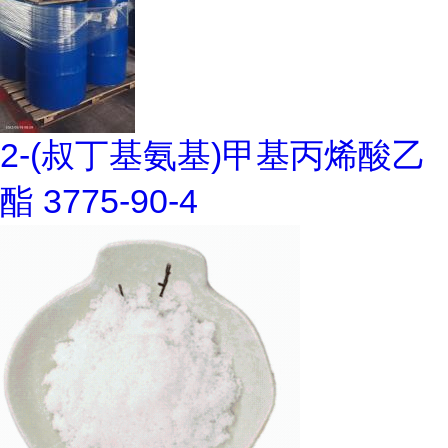
2-(叔丁基氨基)甲基丙烯酸乙
酯 3775-90-4