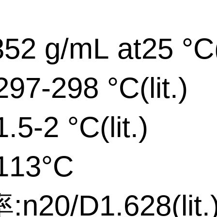
52 g/mL at25 °C(l
7-298 °C(lit.)
5-2 °C(lit.)
113°C
n20/D1.628(lit.