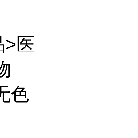
品>医
物
无色