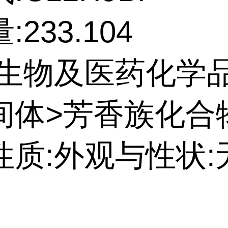
233.104
:生物及医药化学
间体>芳香族化合
性质:外观与性状: