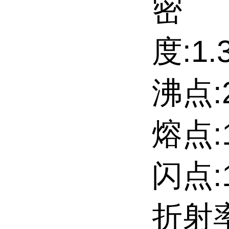
密
度:1.3
沸点:29
熔点:1.
闪点:
折射率: