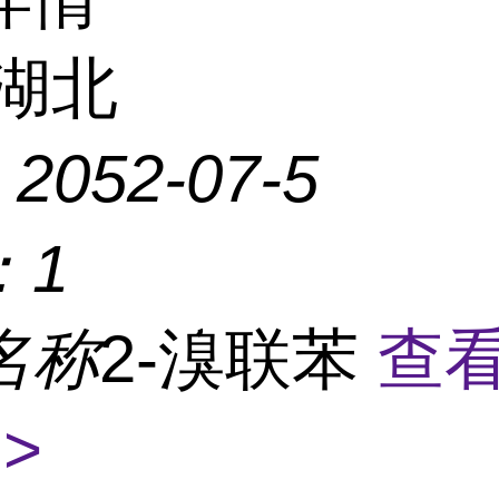
湖北
：
2052-07-5
：
1
名称
2-溴联苯
查
>