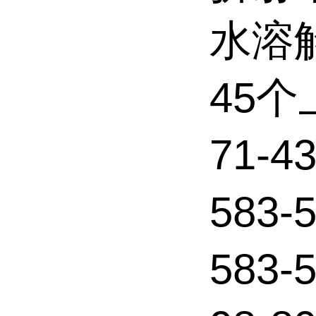
水溶解性
45
71-4
583-
583