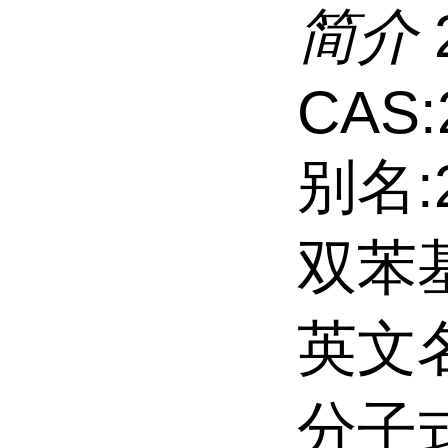
简介
CAS:
别名:2
双苯基
英文名:
分子式