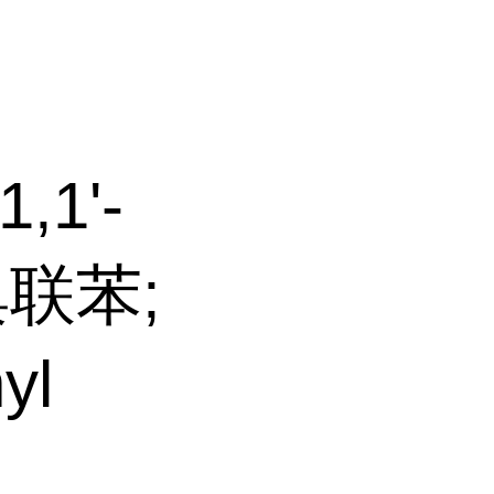
,1'-
溴联苯;
yl