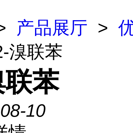
>
产品展厅
>
2-溴联苯
溴联苯
-08-10
详情