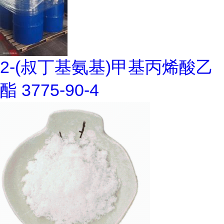
2-(叔丁基氨基)甲基丙烯酸乙
酯 3775-90-4