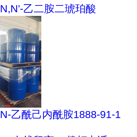
N,N'-乙二胺二琥珀酸
N-乙酰己内酰胺1888-91-1