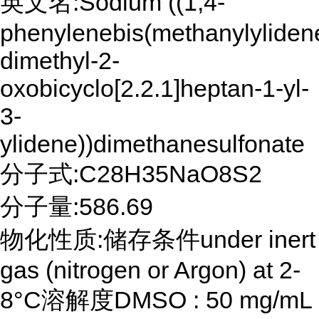
英文名:Sodium ((1,4-
phenylenebis(methanylylidene
dimethyl-2-
oxobicyclo[2.2.1]heptan-1-yl-
3-
ylidene))dimethanesulfonate
分子式:C28H35NaO8S2
分子量:586.69
物化性质:储存条件under inert
gas (nitrogen or Argon) at 2-
8°C溶解度DMSO : 50 mg/mL