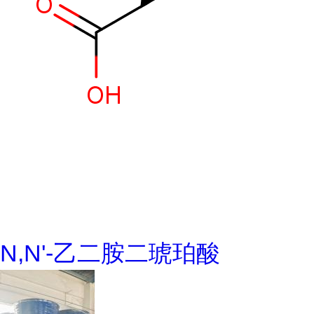
N,N'-乙二胺二琥珀酸