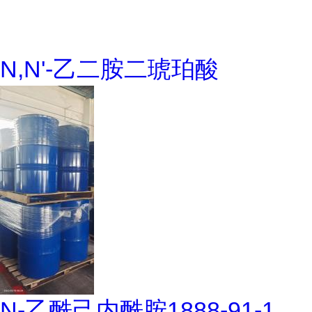
N,N'-乙二胺二琥珀酸
N-乙酰己内酰胺1888-91-1