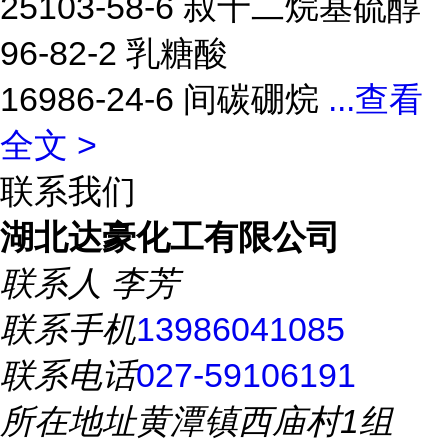
25103-58-6 叔十二烷基硫醇
96-82-2 乳糖酸
16986-24-6 间碳硼烷
...
查看
全文 >
联系我们
湖北达豪化工有限公司
联系人
李芳
联系手机
13986041085
联系电话
027-59106191
所在地址
黄潭镇西庙村1组