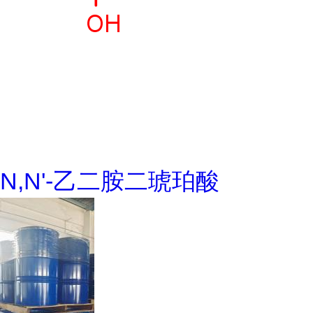
N,N'-乙二胺二琥珀酸