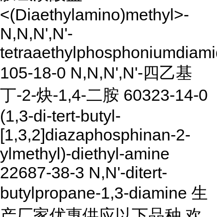
<(Diaethylamino)methyl>-
N,N,N',N'-
tetraaethylphosphoniumdiami
105-18-0 N,N,N',N'-四乙基
丁-2-炔-1,4-二胺 60323-14-0
(1,3-di-tert-butyl-
[1,3,2]diazaphosphinan-2-
ylmethyl)-diethyl-amine
22687-38-3 N,N'-ditert-
butylpropane-1,3-diamine 生
产厂家优惠供应以下品种,欢