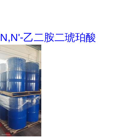
N,N'-乙二胺二琥珀酸