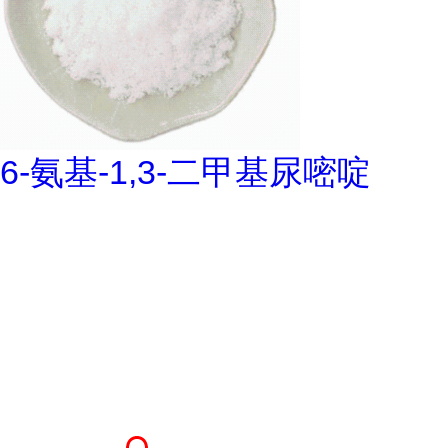
6-氨基-1,3-二甲基尿嘧啶