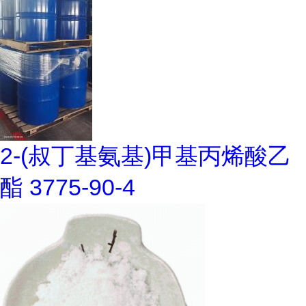
2-(叔丁基氨基)甲基丙烯酸乙
酯 3775-90-4