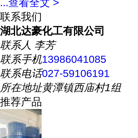
...
查看全文 >
联系我们
湖北达豪化工有限公司
联系人
李芳
联系手机
13986041085
联系电话
027-59106191
所在地址
黄潭镇西庙村1组
推荐产品