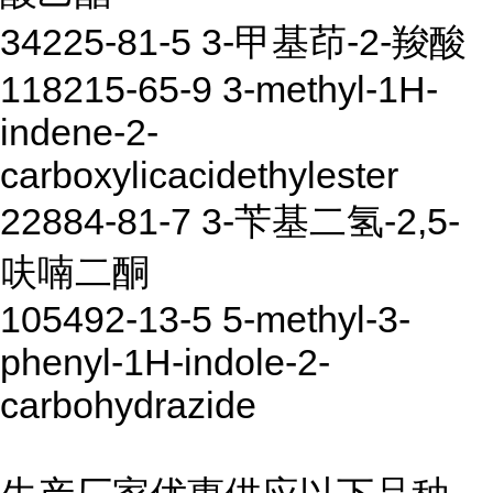
34225-81-5 3-甲基茚-2-羧酸
118215-65-9 3-methyl-1H-
indene-2-
carboxylicacidethylester
22884-81-7 3-苄基二氢-2,5-
呋喃二酮
105492-13-5 5-methyl-3-
phenyl-1H-indole-2-
carbohydrazide