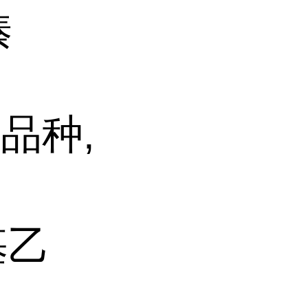
嗪
品种,
羟基乙