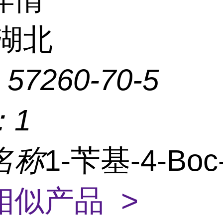
湖北
：
57260-70-5
：
1
名称
1-苄基-4-Bo
相似产品 >