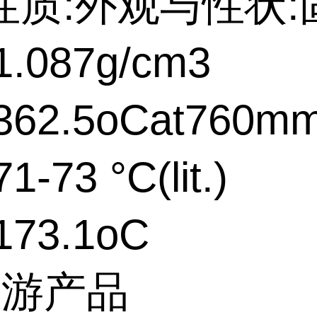
性质:外观与性状:
.087g/cm3
62.5oCat760m
-73 °C(lit.)
73.1oC
下游产品