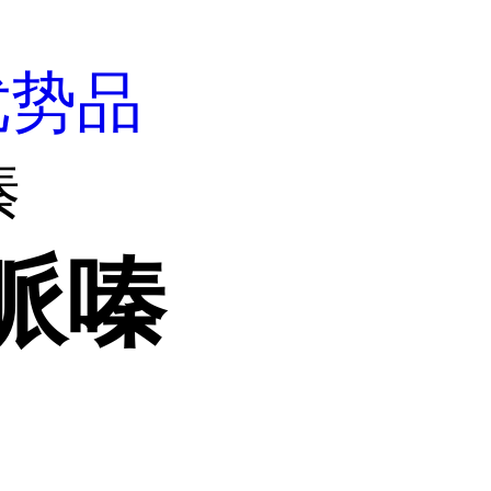
优势品
嗪
-哌嗪