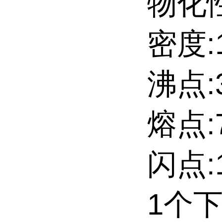
物化
密度:1
沸点:3
熔点:71
闪点:1
1个