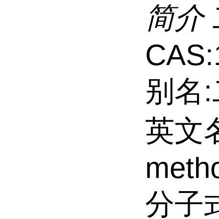
简介
CAS:
别名
英文名:
metho
分子式