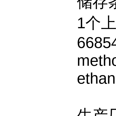
储存
1个
66854
metho
etha
生产