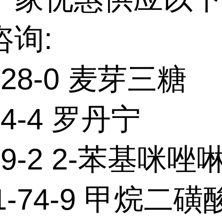
咨询:
-28-0 麦芽三糖
84-4 罗丹宁
-49-2 2-苯基咪唑
91-74-9 甲烷二