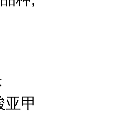
啉
磺酸亚甲