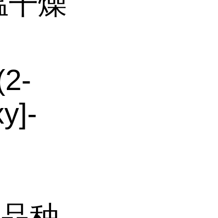
温干燥
(2-
y]-
品种,