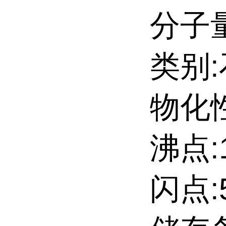
分子量
类别
物化性
沸点:1
闪点:5