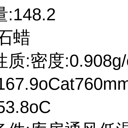
:148.2
:石蜡
质:密度:0.908g/
67.9oCat760m
3.8oC