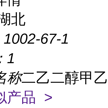
湖北
：
1002-67-1
：
1
名称
二乙二醇甲
似产品 >